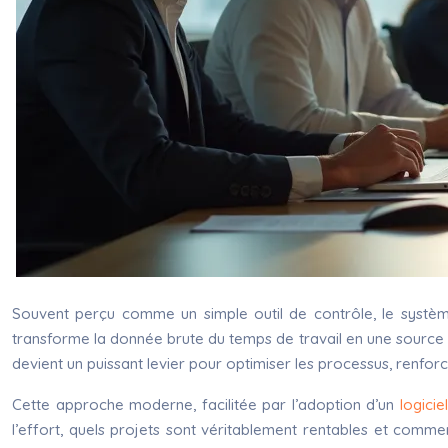
Souvent perçu comme un simple outil de contrôle, le système 
transforme la donnée brute du temps de travail en une source d’
devient un puissant levier pour optimiser les processus, renforce
Cette approche moderne, facilitée par l’adoption d’un
logici
l’effort, quels projets sont véritablement rentables et comm